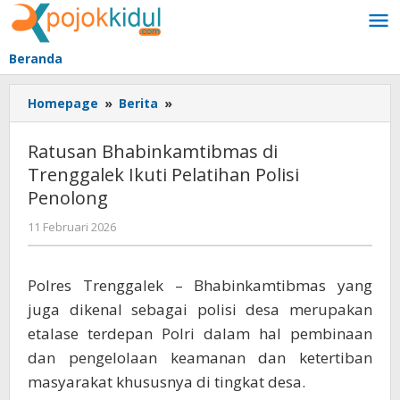
Lewati
ke
konten
Beranda
Ratusan
Homepage
»
Berita
»
Bhabinkamtibmas
di
Ratusan Bhabinkamtibmas di
Trenggalek
Trenggalek Ikuti Pelatihan Polisi
Ikuti
Penolong
Pelatihan
Polisi
oleh
11 Februari 2026
Penolong
BangAdmin
Polres Trenggalek – Bhabinkamtibmas yang
juga dikenal sebagai polisi desa merupakan
etalase terdepan Polri dalam hal pembinaan
dan pengelolaan keamanan dan ketertiban
masyarakat khususnya di tingkat desa.