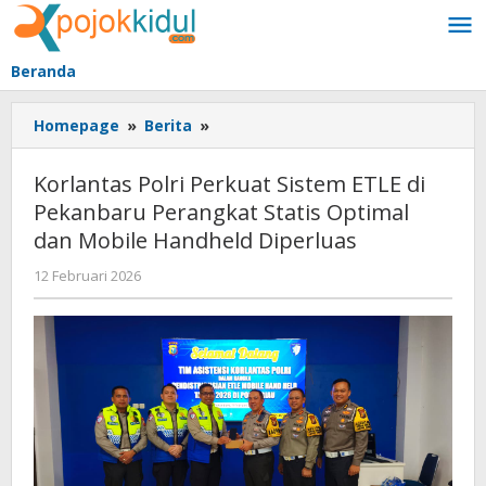
Lewati
ke
konten
Beranda
Korlantas
Homepage
»
Berita
»
Polri
Perkuat
Korlantas Polri Perkuat Sistem ETLE di
Sistem
Pekanbaru Perangkat Statis Optimal
ETLE
dan Mobile Handheld Diperluas
di
Pekanbaru
oleh
12 Februari 2026
Perangkat
BangAdmin
Statis
Optimal
dan
Mobile
Handheld
Diperluas