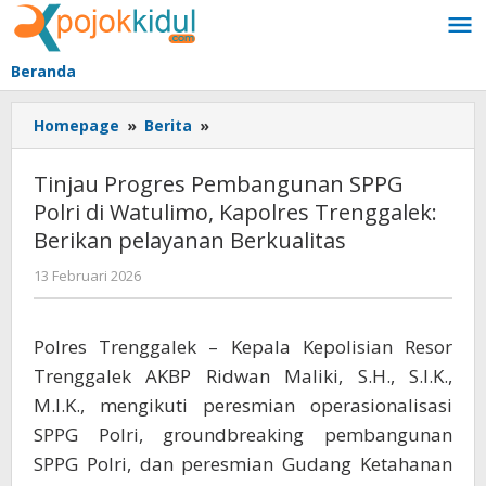
Lewati
ke
konten
Beranda
Tinjau
Homepage
»
Berita
»
Progres
Pembangunan
Tinjau Progres Pembangunan SPPG
SPPG
Polri di Watulimo, Kapolres Trenggalek:
Polri
Berikan pelayanan Berkualitas
di
Watulimo,
oleh
13 Februari 2026
Kapolres
BangAdmin
Trenggalek:
Berikan
Polres Trenggalek – Kepala Kepolisian Resor
pelayanan
Trenggalek AKBP Ridwan Maliki, S.H., S.I.K.,
Berkualitas
M.I.K., mengikuti peresmian operasionalisasi
SPPG Polri, groundbreaking pembangunan
SPPG Polri, dan peresmian Gudang Ketahanan