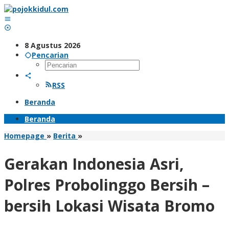
Lewati
ke
konten
8 Agustus 2026
Pencarian
RSS
Beranda
Beranda
Gerakan
Homepage
»
Berita
»
Indonesia
Asri,
Gerakan Indonesia Asri,
Polres
Probolinggo
Polres Probolinggo Bersih –
Bersih
-
bersih Lokasi Wisata Bromo
bersih
Lokasi
Wisata