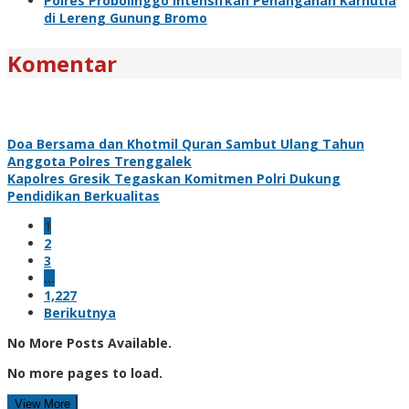
Polres Probolinggo Intensifkan Penanganan Karhutla
di Lereng Gunung Bromo
Komentar
Doa Bersama dan Khotmil Quran Sambut Ulang Tahun
Anggota Polres Trenggalek
Kapolres Gresik Tegaskan Komitmen Polri Dukung
Pendidikan Berkualitas
1
2
3
…
1,227
Berikutnya
No More Posts Available.
No more pages to load.
View More