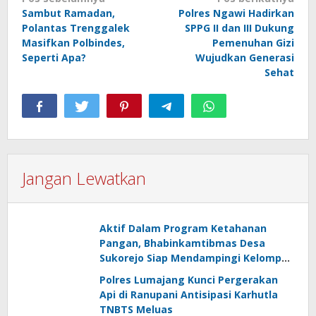
Navigasi
Sambut Ramadan,
Polres Ngawi Hadirkan
pos
Polantas Trenggalek
SPPG II dan III Dukung
Masifkan Polbindes,
Pemenuhan Gizi
Seperti Apa?
Wujudkan Generasi
Sehat
Jangan Lewatkan
Aktif Dalam Program Ketahanan
Pangan, Bhabinkamtibmas Desa
Sukorejo Siap Mendampingi Kelompok
Tani
Polres Lumajang Kunci Pergerakan
Api di Ranupani Antisipasi Karhutla
TNBTS Meluas