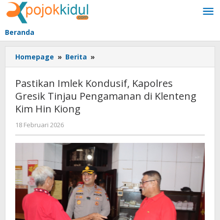
Lewati
ke
konten
Beranda
Pastikan
Homepage
»
Berita
»
Imlek
Kondusif,
Pastikan Imlek Kondusif, Kapolres
Kapolres
Gresik Tinjau Pengamanan di Klenteng
Gresik
Kim Hin Kiong
Tinjau
Pengamanan
oleh
18 Februari 2026
di
BangAdmin
Klenteng
Kim
Hin
Kiong