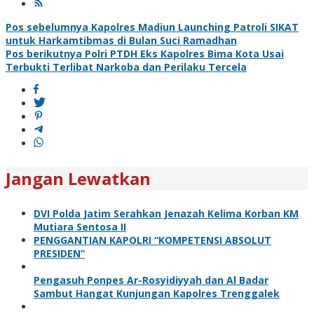
Navigasi
Pos sebelumnya
Kapolres Madiun Launching Patroli SIKAT
untuk Harkamtibmas di Bulan Suci Ramadhan
pos
Pos berikutnya
Polri PTDH Eks Kapolres Bima Kota Usai
Terbukti Terlibat Narkoba dan Perilaku Tercela
Jangan Lewatkan
DVI Polda Jatim Serahkan Jenazah Kelima Korban KM
Mutiara Sentosa II
PENGGANTIAN KAPOLRI “KOMPETENSI ABSOLUT
PRESIDEN”
Pengasuh Ponpes Ar-Rosyidiyyah dan Al Badar
Sambut Hangat Kunjungan Kapolres Trenggalek