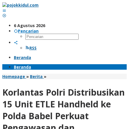
Lewati
ke
konten
6 Agustus 2026
Pencarian
RSS
Beranda
Beranda
Korlantas
Homepage
»
Berita
»
Polri
Distribusikan
Korlantas Polri Distribusikan
15
Unit
15 Unit ETLE Handheld ke
ETLE
Handheld
Polda Babel Perkuat
ke
Polda
Pengawasan dan
Babel