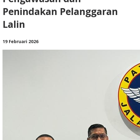
Perkuat
Penindakan Pelanggaran
Pengawasan
dan
Penindakan
Lalin
Pelanggaran
Lalin
oleh
19 Februari 2026
BangAdmin