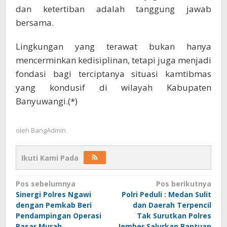
dan ketertiban adalah tanggung jawab
bersama.
Lingkungan yang terawat bukan hanya
mencerminkan kedisiplinan, tetapi juga menjadi
fondasi bagi terciptanya situasi kamtibmas
yang kondusif di wilayah Kabupaten
Banyuwangi.(*)
oleh
BangAdmin
Ikuti Kami Pada
Navigasi
Pos sebelumnya
Pos berikutnya
Sinergi Polres Ngawi
Polri Peduli : Medan Sulit
pos
dengan Pemkab Beri
dan Daerah Terpencil
Pendampingan Operasi
Tak Surutkan Polres
Pasar Murah
Jember Salurkan Bantuan