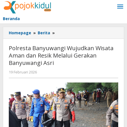
Lewati
ke
konten
Beranda
Polresta
Homepage
»
Berita
»
Banyuwangi
Wujudkan
Polresta Banyuwangi Wujudkan Wisata
Wisata
Aman dan Resik Melalui Gerakan
Aman
Banyuwangi Asri
dan
Resik
oleh
19 Februari 2026
Melalui
BangAdmin
Gerakan
Banyuwangi
Asri