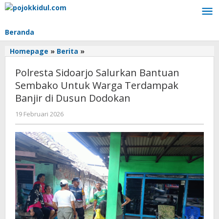
Lewati
ke
konten
Beranda
Polresta
Homepage
»
Berita
»
Sidoarjo
Polresta Sidoarjo Salurkan Bantuan
Salurkan
Bantuan
Sembako Untuk Warga Terdampak
Sembako
Banjir di Dusun Dodokan
Untuk
Warga
oleh
19 Februari 2026
BangAdmin
Terdampak
Banjir
di
Dusun
Dodokan