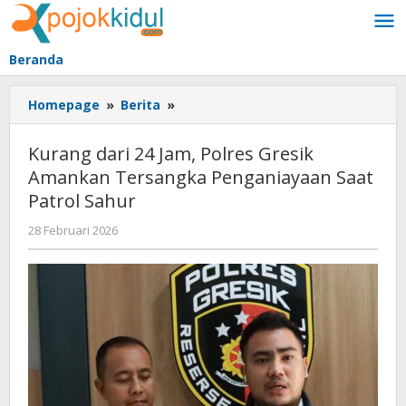
Lewati
ke
konten
Beranda
Kurang
Homepage
»
Berita
»
dari
24
Kurang dari 24 Jam, Polres Gresik
Jam,
Amankan Tersangka Penganiayaan Saat
Polres
Patrol Sahur
Gresik
Amankan
oleh
28 Februari 2026
Tersangka
BangAdmin
Penganiayaan
Saat
Patrol
Sahur