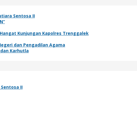
tiara Sentosa II
N”
 Hangat Kunjungan Kapolres Trenggalek
 Negeri dan Pengadilan Agama
 dan Karhutla
Sentosa II