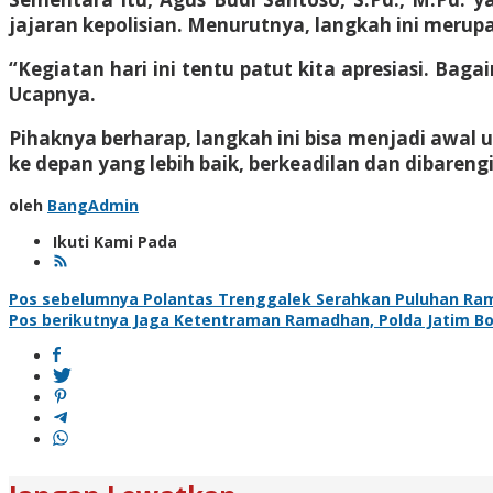
jajaran kepolisian. Menurutnya, langkah ini meru
“Kegiatan hari ini tentu patut kita apresiasi. Ba
Ucapnya.
Pihaknya berharap, langkah ini bisa menjadi awal 
ke depan yang lebih baik, berkeadilan dan dibareng
oleh
BangAdmin
Ikuti Kami Pada
Navigasi
Pos sebelumnya
Polantas Trenggalek Serahkan Puluhan Ram
Pos berikutnya
Jaga Ketentraman Ramadhan, Polda Jatim Bo
pos