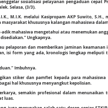
enggelar sosialisasi pelayanan pengaduan cepat Pro
k. Selasa, (3/3).
.K., M.I.K. melalui Kasipropam AKP Suwito, S.H., m
an masyarakat khususnya kalangan mahasiswa dalam
adik-adik mahasiwa mengetahui atau menemukan ang
 disediakan.” Ungkapnya.
pelaporan dan memberikan jaminan keamanan ide
n, isi form yang ada, kronologis lengkap meliputi
aduan.” Imbuhnya.
kan stiker dan pamflet kepada para mahasiswa 
bagai hal khususnya menyangkut kepolisian.
 berkarya, semakin profesional dalam menunaikan 
t luas.
yang juga merupakan salah satu dosen senior STK