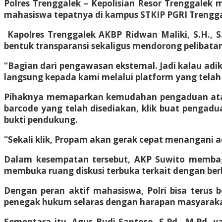
Polres Trenggalek – Kepolisian Resor Trenggalek m
mahasiswa tepatnya di kampus STKIP PGRI Trenggale
Kapolres Trenggalek AKBP Ridwan Maliki, S.H., S.I
bentuk transparansi sekaligus mendorong pelibat
“Bagian dari pengawasan eksternal. Jadi kalau 
langsung kepada kami melalui platform yang telah
Pihaknya memaparkan kemudahan pengaduan atau 
barcode yang telah disediakan, klik buat pengadua
bukti pendukung.
“Sekali klik, Propam akan gerak cepat menangani 
Dalam kesempatan tersebut, AKP Suwito membagi
membuka ruang diskusi terbuka terkait dengan ber
Dengan peran aktif mahasiswa, Polri bisa terus
penegak hukum selaras dengan harapan masyaraka
Sementara itu, Agus Budi Santoso, S.Pd., M.Pd. 