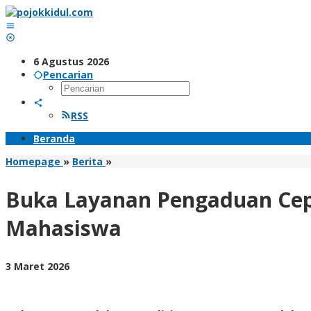
Lewati
ke
konten
6 Agustus 2026
Pencarian
RSS
Beranda
Buka
Homepage
»
Berita
»
Layanan
Pengaduan
Buka Layanan Pengaduan Cep
Cepat,
Sipropam
Mahasiswa
Polres
Trenggalek
Gandeng
oleh
3 Maret 2026
Kalangan
BangAdmin
Mahasiswa