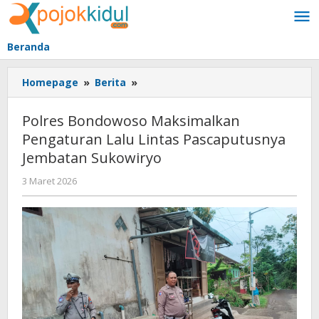
Lewati
ke
konten
Beranda
Polres
Homepage
»
Berita
»
Bondowoso
Maksimalkan
Polres Bondowoso Maksimalkan
Pengaturan
Pengaturan Lalu Lintas Pascaputusnya
Lalu
Jembatan Sukowiryo
Lintas
Pascaputusnya
oleh
3 Maret 2026
Jembatan
BangAdmin
Sukowiryo