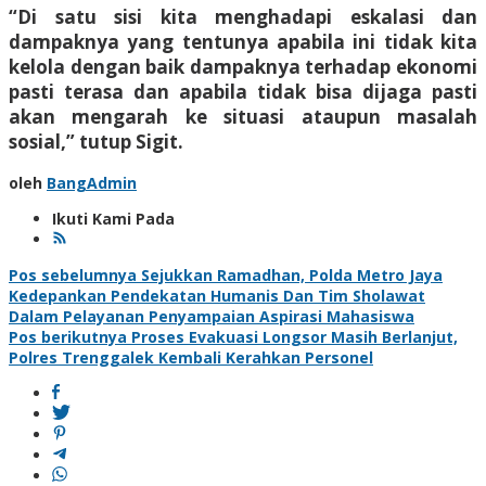
“Di satu sisi kita menghadapi eskalasi dan
dampaknya yang tentunya apabila ini tidak kita
kelola dengan baik dampaknya terhadap ekonomi
pasti terasa dan apabila tidak bisa dijaga pasti
akan mengarah ke situasi ataupun masalah
sosial,” tutup Sigit.
oleh
BangAdmin
Ikuti Kami Pada
Navigasi
Pos sebelumnya
Sejukkan Ramadhan, Polda Metro Jaya
Kedepankan Pendekatan Humanis Dan Tim Sholawat
pos
Dalam Pelayanan Penyampaian Aspirasi Mahasiswa
Pos berikutnya
Proses Evakuasi Longsor Masih Berlanjut,
Polres Trenggalek Kembali Kerahkan Personel