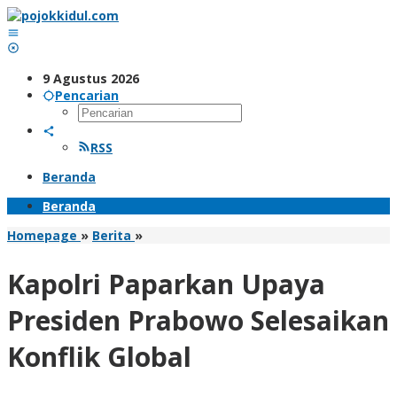
Lewati
ke
konten
9 Agustus 2026
Pencarian
RSS
Beranda
Beranda
Kapolri
Homepage
»
Berita
»
Paparkan
Upaya
Kapolri Paparkan Upaya
Presiden
Prabowo
Presiden Prabowo Selesaikan
Selesaikan
Konflik
Konflik Global
Global