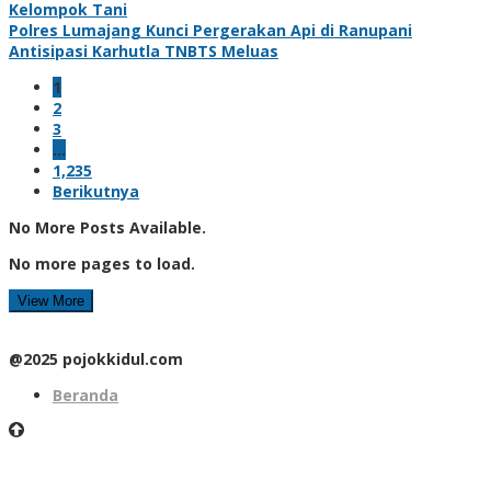
Kelompok Tani
Polres Lumajang Kunci Pergerakan Api di Ranupani
Antisipasi Karhutla TNBTS Meluas
1
2
3
…
1,235
Berikutnya
No More Posts Available.
No more pages to load.
View More
@2025 pojokkidul.com
Beranda