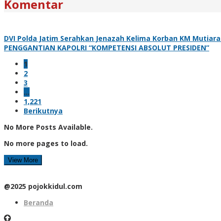
Komentar
DVI Polda Jatim Serahkan Jenazah Kelima Korban KM Mutiara 
PENGGANTIAN KAPOLRI “KOMPETENSI ABSOLUT PRESIDEN”
1
2
3
…
1,221
Berikutnya
No More Posts Available.
No more pages to load.
View More
@2025 pojokkidul.com
Beranda