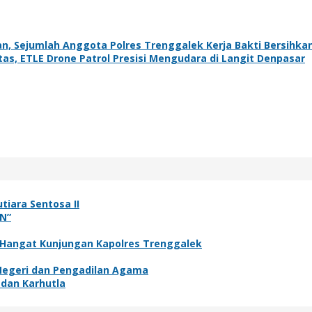
n, Sejumlah Anggota Polres Trenggalek Kerja Bakti Bersihka
tas, ETLE Drone Patrol Presisi Mengudara di Langit Denpasar
tiara Sentosa II
N”
 Hangat Kunjungan Kapolres Trenggalek
 Negeri dan Pengadilan Agama
 dan Karhutla