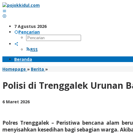
Lewati
ke
konten
7 Agustus 2026
Pencarian
RSS
Beranda
Polisi
Homepage
»
Berita
»
di
Trenggalek
Polisi di Trenggalek Urunan
Urunan
Bantu
Warga
oleh
6 Maret 2026
Terdampak
BangAdmin
Bencana
Angin
Kencang
Polres Trenggalek – Peristiwa bencana alam ber
menyisahkan kesedihan bagi sebagian warga. Akib