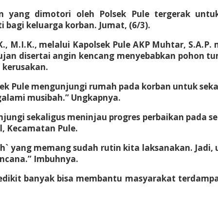
ian yang dimotori oleh Polsek Pule tergerak unt
 bagi keluarga korban. Jumat, (6/3).
K., M.I.K., melalui Kapolsek Pule AKP Muhtar, S.A.P.
 Hujan disertai angin kencang menyebabkan pohon 
 kerusakan.
lsek Pule mengunjungi rumah pada korban untuk sek
alami musibah.” Ungkapnya.
jungi sekaligus meninjau progres perbaikan pada s
l, Kecamatan Pule.
h` yang memang sudah rutin kita laksanakan. Jadi, 
encana.” Imbuhnya.
sedikit banyak bisa membantu masyarakat terdampak