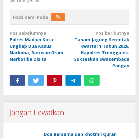
oleh
BangAdmin
Ikuti Kami Pada
Navigasi
Pos sebelumnya
Pos berikutnya
Polres Madiun Kota
Tanam Jagung Serentak
pos
Ungkap Dua Kasus
Kwartal 1 Tahun 2026,
Narkoba, Ratusan Gram
Kapolres Trenggalek:
Narkotika Disita
Sukseskan Swasembada
Pangan
Jangan Lewatkan
Doa Bersama dan Khotmil Quran