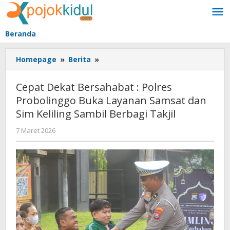
Lewati
ke
konten
Beranda
Cepat
Homepage
»
Berita
»
Dekat
Bersahabat
Cepat Dekat Bersahabat : Polres
:
Probolinggo Buka Layanan Samsat dan
Polres
Sim Keliling Sambil Berbagi Takjil
Probolinggo
Buka
oleh
7 Maret 2026
Layanan
BangAdmin
Samsat
dan
Sim
Keliling
Sambil
Berbagi
Takjil