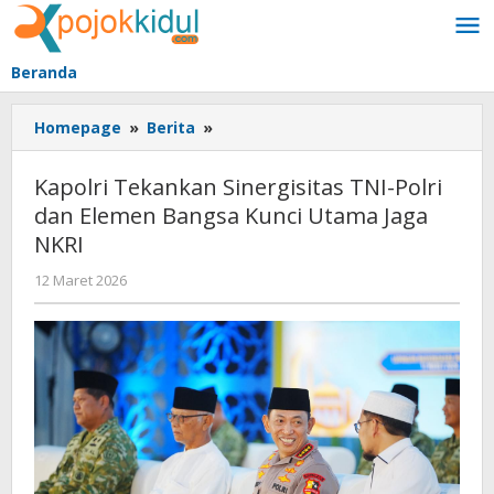
Lewati
ke
konten
Beranda
Kapolri
Homepage
»
Berita
»
Tekankan
Sinergisitas
Kapolri Tekankan Sinergisitas TNI-Polri
TNI-
dan Elemen Bangsa Kunci Utama Jaga
Polri
NKRI
dan
Elemen
oleh
12 Maret 2026
Bangsa
BangAdmin
Kunci
Utama
Jaga
NKRI