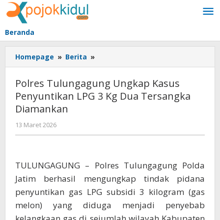
Lewati
ke
konten
Beranda
Polres
Homepage
»
Berita
»
Tulungagung
Ungkap
Polres Tulungagung Ungkap Kasus
Kasus
Penyuntikan LPG 3 Kg Dua Tersangka
Penyuntikan
Diamankan
LPG
3
oleh
13 Maret 2026
Kg
BangAdmin
Dua
Tersangka
Diamankan
TULUNGAGUNG – Polres Tulungagung Polda
Jatim berhasil mengungkap tindak pidana
penyuntikan gas LPG subsidi 3 kilogram (gas
melon) yang diduga menjadi penyebab
kelangkaan gas di sejumlah wilayah Kabupaten