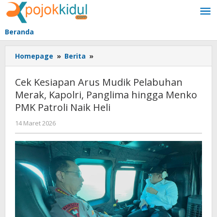
Lewati
ke
konten
Beranda
Cek
Homepage
»
Berita
»
Kesiapan
Arus
Cek Kesiapan Arus Mudik Pelabuhan
Mudik
Merak, Kapolri, Panglima hingga Menko
Pelabuhan
PMK Patroli Naik Heli
Merak,
Kapolri,
oleh
14 Maret 2026
Panglima
BangAdmin
hingga
Menko
PMK
Patroli
Naik
Heli