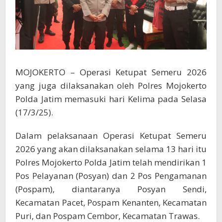
MOJOKERTO – Operasi Ketupat Semeru 2026
yang juga dilaksanakan oleh Polres Mojokerto
Polda Jatim memasuki hari Kelima pada Selasa
(17/3/25).
Dalam pelaksanaan Operasi Ketupat Semeru
2026 yang akan dilaksanakan selama 13 hari itu
Polres Mojokerto Polda Jatim telah mendirikan 1
Pos Pelayanan (Posyan) dan 2 Pos Pengamanan
(Pospam), diantaranya Posyan Sendi,
Kecamatan Pacet, Pospam Kenanten, Kecamatan
Puri, dan Pospam Cembor, Kecamatan Trawas.