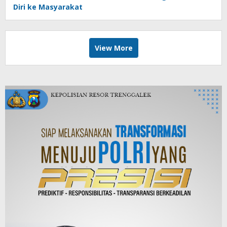
Diri ke Masyarakat
View More