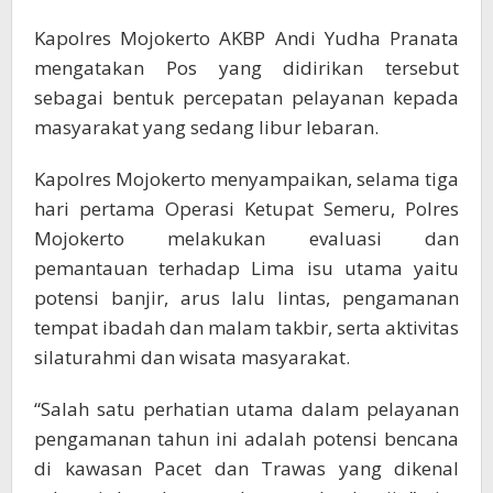
Kapolres Mojokerto AKBP Andi Yudha Pranata
mengatakan Pos yang didirikan tersebut
sebagai bentuk percepatan pelayanan kepada
masyarakat yang sedang libur lebaran.
Kapolres Mojokerto menyampaikan, selama tiga
hari pertama Operasi Ketupat Semeru, Polres
Mojokerto melakukan evaluasi dan
pemantauan terhadap Lima isu utama yaitu
potensi banjir, arus lalu lintas, pengamanan
tempat ibadah dan malam takbir, serta aktivitas
silaturahmi dan wisata masyarakat.
“Salah satu perhatian utama dalam pelayanan
pengamanan tahun ini adalah potensi bencana
di kawasan Pacet dan Trawas yang dikenal