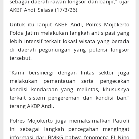
sebagai daerah rawan longsor dan banjir,” ujar
AKBP Andi, Selasa (17/3/26).
Untuk itu lanjut AKBP Andi, Polres Mojokerto
Polda Jatim melakukan langkah antisipasi yang
lebih intensif terkait lokasi wisata yang berada
di daerah pegunungan yang potensi longsor
tersebut.
“Kami bersinergi dengan lintas sektor juga
melakukan pemantauan serta pengecekan
kondisi kendaraan yang melintas, khususnya
terkait sistem pengereman dan kondisi ban,”
terang AKBP Andi.
Polres Mojokerto juga memaksimalkan Patroli
ini sebagai langkah pencegahan mengingat
informasi dari BMKG bahwa fenomena El Nino