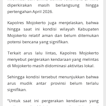
diperkirakan masih berlangsung hingga
pertengahan April 2026.
Kapolres Mojokerto juga menjelaskan, bahwa
hingga saat ini kondisi wilayah Kabupaten
Mojokerto relatif aman dan belum ditemukan
potensi bencana yang signifikan.
Terkait arus lalu lintas, Kapolres Mojokerto
menyebut pergerakan kendaraan yang melintas
di Mojokerto masih didominasi aktivitas lokal.
Sehingga kondisi tersebut menunjukkan bahwa
arus mudik antar provinsi belum terlalu
signifikan.
“Untuk saat ini pergerakan kendaraan yang