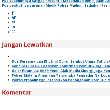
Navigasi
Pos sebelumnya
Satgas Preventif laksanakan peninjauan Ar
Pos berikutnya
Layanan Mudik Polres Madiun, Sediakan Fasil
pos
Jangan Lewatkan
Doa Bersama dan Khotmil Quran Sambut Ulang Tahun 
Kapolres Gresik Tegaskan Komitmen Polri Dukung Pend
Gelar Piramida, AKBP Yenni Ajak Media Sinergi Jaga Ko
Polres Malang Amankan Tersangka Pengedar Narkoba d
Polres Probolinggo Intensifkan Penanganan Karhutla 
Komentar