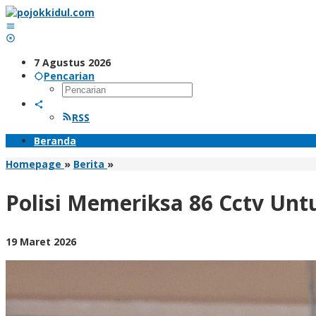
Lewati
ke
konten
7 Agustus 2026
Pencarian
RSS
Beranda
Polisi
Homepage
»
Berita
»
Memeriksa
86
Polisi Memeriksa 86 Cctv Unt
Cctv
Untuk
Dapatkan
oleh
19 Maret 2026
Identitas
BangAdmin
Pelaku
Penyiraman
Air
Keras