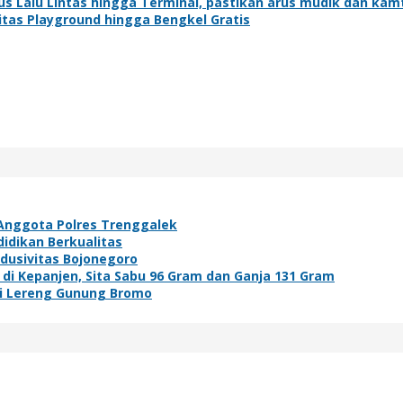
us Lalu Lintas hingga Terminal, pastikan arus mudik dan ka
itas Playground hingga Bengkel Gratis
Anggota Polres Trenggalek
idikan Berkualitas
ndusivitas Bojonegoro
i Kepanjen, Sita Sabu 96 Gram dan Ganja 131 Gram
di Lereng Gunung Bromo