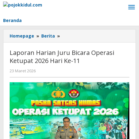
Lewati
ke
konten
Beranda
Laporan
Homepage
»
Berita
»
Harian
Juru
Laporan Harian Juru Bicara Operasi
Bicara
Ketupat 2026 Hari Ke-11
Operasi
Ketupat
oleh
23 Maret 2026
2026
BangAdmin
Hari
Ke-
11