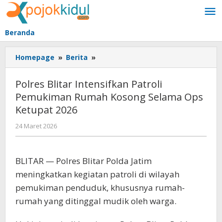
Lewati
ke
konten
Beranda
Polres
Homepage
»
Berita
»
Blitar
Intensifkan
Polres Blitar Intensifkan Patroli
Patroli
Pemukiman Rumah Kosong Selama Ops
Pemukiman
Ketupat 2026
Rumah
Kosong
oleh
24 Maret 2026
Selama
BangAdmin
Ops
Ketupat
BLITAR — Polres Blitar Polda Jatim
2026
meningkatkan kegiatan patroli di wilayah
pemukiman penduduk, khususnya rumah-
rumah yang ditinggal mudik oleh warga.