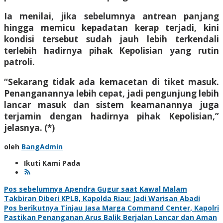
Ia menilai, jika sebelumnya antrean panjang
hingga memicu kepadatan kerap terjadi, kini
kondisi tersebut sudah jauh lebih terkendali
terlebih hadirnya pihak Kepolisian yang rutin
patroli.
“Sekarang tidak ada kemacetan di tiket masuk.
Penanganannya lebih cepat, jadi pengunjung lebih
lancar masuk dan sistem keamanannya juga
terjamin dengan hadirnya pihak Kepolisian,”
jelasnya. (*)
oleh
BangAdmin
Ikuti Kami Pada
Navigasi
Pos sebelumnya
Apendra Gugur saat Kawal Malam
Takbiran Diberi KPLB, Kapolda Riau: Jadi Warisan Abadi
pos
Pos berikutnya
Tinjau Jasa Marga Command Center, Kapolri
Pastikan Penanganan Arus Balik Berjalan Lancar dan Aman