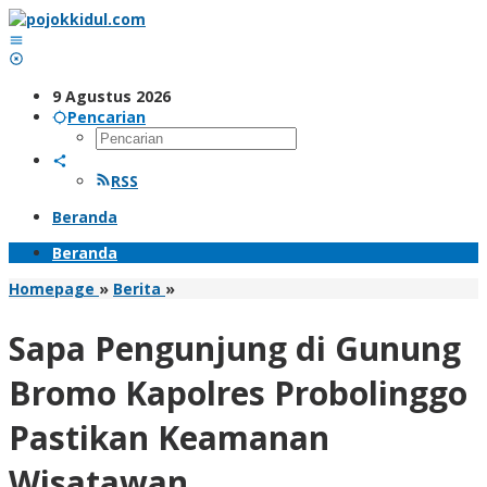
Lewati
ke
konten
9 Agustus 2026
Pencarian
RSS
Beranda
Beranda
Sapa
Homepage
»
Berita
»
Pengunjung
di
Sapa Pengunjung di Gunung
Gunung
Bromo
Bromo Kapolres Probolinggo
Kapolres
Probolinggo
Pastikan Keamanan
Pastikan
Keamanan
Wisatawan
Wisatawan