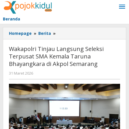
Lewati
ke
konten
Beranda
Wakapolri
Homepage
»
Berita
»
Tinjau
Langsung
Wakapolri Tinjau Langsung Seleksi
Seleksi
Terpusat SMA Kemala Taruna
Terpusat
Bhayangkara di Akpol Semarang
SMA
Kemala
oleh
31 Maret 2026
Taruna
BangAdmin
Bhayangkara
di
Akpol
Semarang