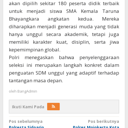
akan dipilih sekitar 180 peserta didik terbaik
untuk menjadi siswa SMA Kemala Taruna
Bhayangkara angkatan kedua. Mereka
diharapkan menjadi generasi muda yang tidak
hanya unggul secara akademik, tetapi juga
memiliki karakter kuat, disiplin, serta jiwa
kepemimpinan global.
Polri menegaskan bahwa penyelenggaraan
seleksi ini merupakan langkah konkret dalam
penguatan SDM unggul yang adaptif terhadap
tantangan masa depan.
oleh
BangAdmin
Ikuti Kami Pada
Navigasi
Pos sebelumnya
Pos berikutnya
Polresta Sidoarjo
Polres Mojokerto Kota