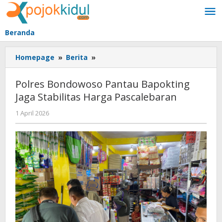
Lewati
ke
konten
Beranda
Polres
Homepage
»
Berita
»
Bondowoso
Pantau
Polres Bondowoso Pantau Bapokting
Bapokting
Jaga Stabilitas Harga Pascalebaran
Jaga
Stabilitas
oleh
1 April 2026
Harga
BangAdmin
Pascalebaran