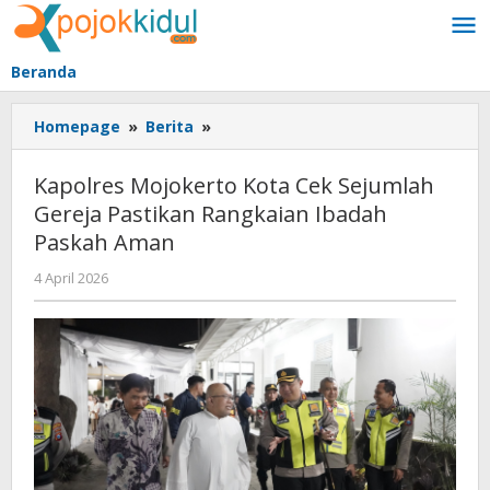
Lewati
ke
konten
Beranda
Kapolres
Homepage
»
Berita
»
Mojokerto
Kota
Kapolres Mojokerto Kota Cek Sejumlah
Cek
Gereja Pastikan Rangkaian Ibadah
Sejumlah
Paskah Aman
Gereja
Pastikan
oleh
4 April 2026
Rangkaian
BangAdmin
Ibadah
Paskah
Aman