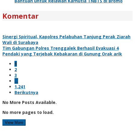
Bantuan untuk Relawan Karhutla TNBTS di Bromo
Komentar
Sinergi Spiritual, Kapolres Pelabuhan Tanjung Perak Ziarah
Wali di Surabaya
Tim Gabungan Polres Trenggalek Berhasil Evakuasi 4
Pendaki yang Terjebak Kebakaran di Gunung Orak arik
1
2
3
…
1,241
Berikutnya
No More Posts Available.
No more pages to load.
View More