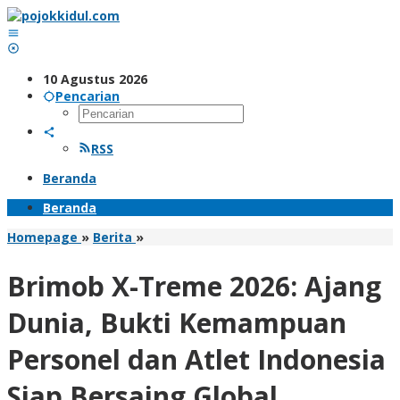
Lewati
ke
konten
10 Agustus 2026
Pencarian
RSS
Beranda
Beranda
Brimob
Homepage
»
Berita
»
X-
Treme
Brimob X-Treme 2026: Ajang
2026:
Ajang
Dunia, Bukti Kemampuan
Dunia,
Bukti
Personel dan Atlet Indonesia
Kemampuan
Personel
Siap Bersaing Global
dan