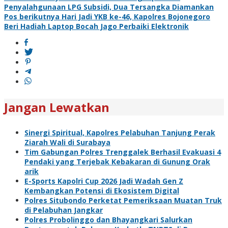
Navigasi
Penyalahgunaan LPG Subsidi, Dua Tersangka Diamankan
pos
Pos berikutnya
Hari Jadi YKB ke-46, Kapolres Bojonegoro
Beri Hadiah Laptop Bocah Jago Perbaiki Elektronik
Jangan Lewatkan
Sinergi Spiritual, Kapolres Pelabuhan Tanjung Perak
Ziarah Wali di Surabaya
Tim Gabungan Polres Trenggalek Berhasil Evakuasi 4
Pendaki yang Terjebak Kebakaran di Gunung Orak
arik
E-Sports Kapolri Cup 2026 Jadi Wadah Gen Z
Kembangkan Potensi di Ekosistem Digital
Polres Situbondo Perketat Pemeriksaan Muatan Truk
di Pelabuhan Jangkar
Polres Probolinggo dan Bhayangkari Salurkan