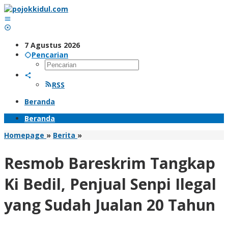
Lewati
ke
konten
7 Agustus 2026
Pencarian
RSS
Beranda
Beranda
Resmob
Homepage
»
Berita
»
Bareskrim
Tangkap
Resmob Bareskrim Tangkap
Ki
Bedil,
Ki Bedil, Penjual Senpi Ilegal
Penjual
Senpi
yang Sudah Jualan 20 Tahun
Ilegal
yang
Sudah