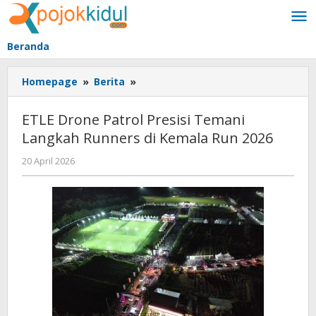
Lewati
ke
konten
Beranda
ETLE
Homepage
»
Berita
»
Drone
Patrol
ETLE Drone Patrol Presisi Temani
Presisi
Langkah Runners di Kemala Run 2026
Temani
Langkah
oleh
20 April 2026
Runners
BangAdmin
di
Kemala
Run
2026