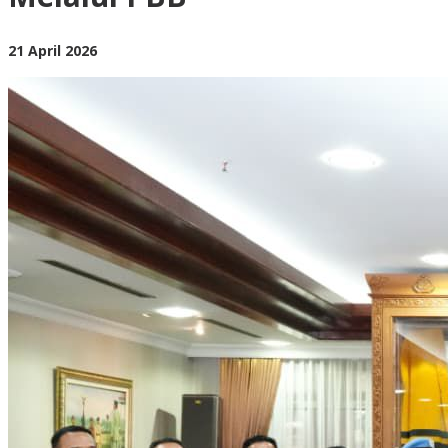
Dunia
Melalui
PBB
oleh
21 April 2026
BangAdmin