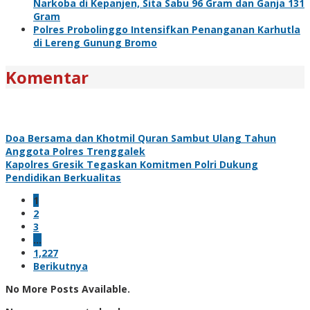
Narkoba di Kepanjen, Sita Sabu 96 Gram dan Ganja 131
Gram
Polres Probolinggo Intensifkan Penanganan Karhutla
di Lereng Gunung Bromo
Komentar
Doa Bersama dan Khotmil Quran Sambut Ulang Tahun
Anggota Polres Trenggalek
Kapolres Gresik Tegaskan Komitmen Polri Dukung
Pendidikan Berkualitas
1
2
3
…
1,227
Berikutnya
No More Posts Available.