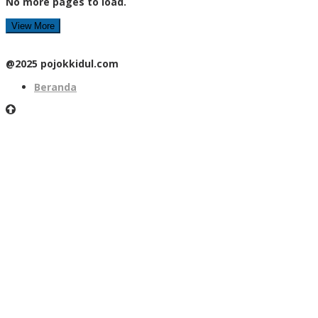
No more pages to load.
View More
@2025 pojokkidul.com
Beranda