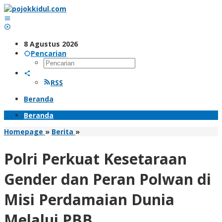
Lewati
ke
konten
8 Agustus 2026
Pencarian
RSS
Beranda
Beranda
Polri
Homepage
»
Berita
»
Perkuat
Kesetaraan
Polri Perkuat Kesetaraan
Gender
dan
Gender dan Peran Polwan di
Peran
Polwan
Misi Perdamaian Dunia
di
Misi
Melalui PBB
Perdamaian