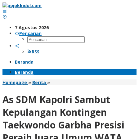
Lewati
ke
konten
7 Agustus 2026
Pencarian
RSS
Beranda
Beranda
As
Homepage
»
Berita
»
SDM
Kapolri
As SDM Kapolri Sambut
Sambut
Kepulangan
Kepulangan Kontingen
Kontingen
Taekwondo
Taekwondo Garbha Presisi
Garbha
Presisi
Peraih Juara Umum WATA
Peraih