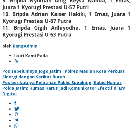
9. Bripda Nyoman Aing Keysa Nanda, 1 Emas,
Juara 1 Kyorugi Prestasi U-57 Putri
10. Bripda Adrian Kaiser Hakiki, 1 Emas, Juara 1
Kyorugi Prestasi U-87 Putra
11. Bripda Gigih Adhiyodha, 1 Emas, Juara 1
Kyorugi Prestasi U-63 Putra
oleh
BangAdmin
Ikuti Kami Pada
Navigasi
Pos sebelumnya
Jogo Jatim : Polres Madiun Kota Perkuat
Sinergi dengan Serikat Buruh
pos
Pos berikutnya
Pelatihan Public Speaking, Kabid Humas
Polda Jatim: Humas Harus Jadi Komunikator Efektif di Era
Digital