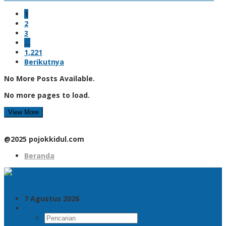
1
2
3
…
1,221
Berikutnya
No More Posts Available.
No more pages to load.
View More
@2025 pojokkidul.com
Beranda
7 Agustus 2026
Pencarian