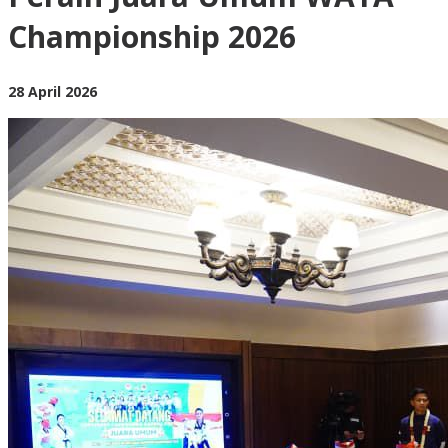
Juara
Championship 2026
Umum
WATA
Championship
2026
oleh
28 April 2026
BangAdmin