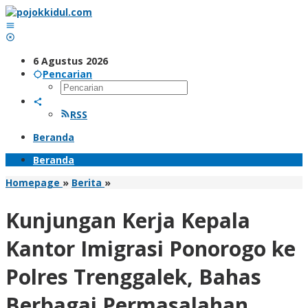
Lewati
ke
konten
6 Agustus 2026
Pencarian
RSS
Beranda
Beranda
Kunjungan
Homepage
»
Berita
»
Kerja
Kepala
Kunjungan Kerja Kepala
Kantor
Imigrasi
Kantor Imigrasi Ponorogo ke
Ponorogo
ke
Polres Trenggalek, Bahas
Polres
Trenggalek,
Berbagai Permasalahan
Bahas