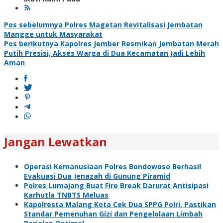
Navigasi
Pos sebelumnya
Polres Magetan Revitalisasi Jembatan
Mangge untuk Masyarakat
pos
Pos berikutnya
Kapolres Jember Resmikan Jembatan Merah
Putih Presisi, Akses Warga di Dua Kecamatan Jadi Lebih
Aman
Jangan Lewatkan
Operasi Kemanusiaan Polres Bondowoso Berhasil
Evakuasi Dua Jenazah di Gunung Piramid
Polres Lumajang Buat Fire Break Darurat Antisipasi
Karhutla TNBTS Meluas
Kapolresta Malang Kota Cek Dua SPPG Polri, Pastikan
Standar Pemenuhan Gizi dan Pengelolaan Limbah