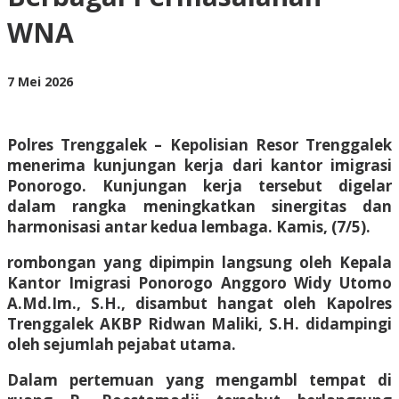
Berbagai
WNA
Permasalahan
WNA
oleh
7 Mei 2026
BangAdmin
Polres Trenggalek – Kepolisian Resor Trenggalek
menerima kunjungan kerja dari kantor imigrasi
Ponorogo. Kunjungan kerja tersebut digelar
dalam rangka meningkatkan sinergitas dan
harmonisasi antar kedua lembaga. Kamis, (7/5).
rombongan yang dipimpin langsung oleh Kepala
Kantor Imigrasi Ponorogo Anggoro Widy Utomo
A.Md.Im., S.H., disambut hangat oleh Kapolres
Trenggalek AKBP Ridwan Maliki, S.H. didampingi
oleh sejumlah pejabat utama.
Dalam pertemuan yang mengambl tempat di