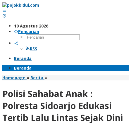
Lewati
ke
konten
10 Agustus 2026
Pencarian
RSS
Beranda
Beranda
Polisi
Homepage
»
Berita
»
Sahabat
Anak
Polisi Sahabat Anak :
:
Polresta
Polresta Sidoarjo Edukasi
Sidoarjo
Edukasi
Tertib Lalu Lintas Sejak Dini
Tertib
Lalu
Lintas