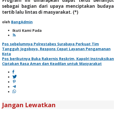
Program ini diharapkan dapat terus berlanjut
sebagai bagian dari upaya menciptakan budaya
tertib lalu lintas di masyarakat. (*)
oleh
BangAdmin
Ikuti Kami Pada
Navigasi
Pos sebelumnya
Polrestabes Surabaya Perkuat Tim
Tangguh Jogoboyo, Respons Cepat Layanan Pengamanan
pos
Kota
Pos berikutnya
Buka Rakernis Reskrim, Kapolri Instruksikan
Ciptakan Rasa Aman dan Keadilan untuk Masyarakat
Jangan Lewatkan