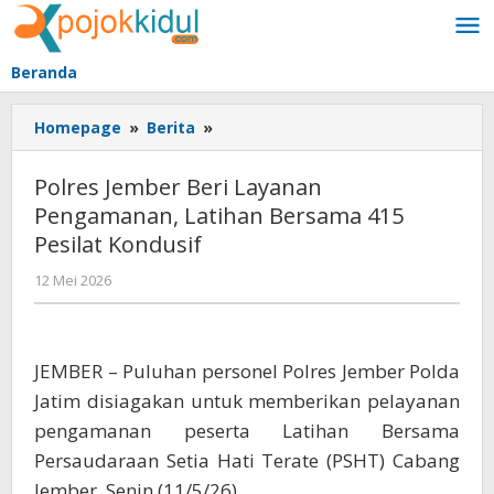
Lewati
ke
konten
Beranda
Polres
Homepage
»
Berita
»
Jember
Beri
Polres Jember Beri Layanan
Layanan
Pengamanan, Latihan Bersama 415
Pengamanan,
Pesilat Kondusif
Latihan
Bersama
oleh
12 Mei 2026
415
BangAdmin
Pesilat
Kondusif
JEMBER – Puluhan personel Polres Jember Polda
Jatim disiagakan untuk memberikan pelayanan
pengamanan peserta Latihan Bersama
Persaudaraan Setia Hati Terate (PSHT) Cabang
Jember, Senin (11/5/26).