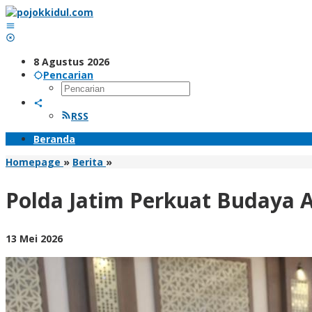
Lewati
ke
konten
8 Agustus 2026
Pencarian
RSS
Beranda
Polda
Homepage
»
Berita
»
Jatim
Perkuat
Polda Jatim Perkuat Budaya An
Budaya
Anti
Korupsi
oleh
13 Mei 2026
Lewat
BangAdmin
Pelatihan
Integritas
dan
Tata
Nilai