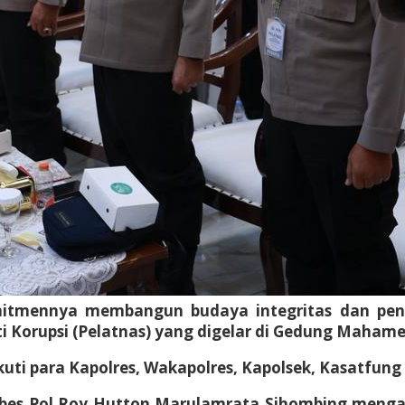
mennya membangun budaya integritas dan penceg
ti Korupsi (Pelatnas) yang digelar di Gedung Mahamer
iikuti para Kapolres, Wakapolres, Kapolsek, Kasatfung
mbes Pol Roy Hutton Marulamrata Sihombing menga