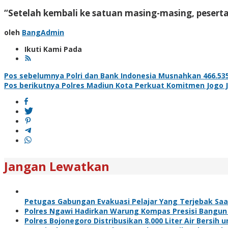
“Setelah kembali ke satuan masing-masing, peserta
oleh
BangAdmin
Ikuti Kami Pada
Navigasi
Pos sebelumnya
Polri dan Bank Indonesia Musnahkan 466.535
Pos berikutnya
Polres Madiun Kota Perkuat Komitmen Jogo 
pos
Jangan Lewatkan
Petugas Gabungan Evakuasi Pelajar Yang Terjebak Sa
Polres Ngawi Hadirkan Warung Kompas Presisi Bangun
Polres Bojonegoro Distribusikan 8.000 Liter Air Bersi