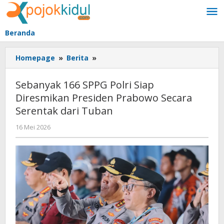
Lewati
ke
konten
Beranda
Sebanyak
Homepage
»
Berita
»
166
SPPG
Sebanyak 166 SPPG Polri Siap
Polri
Diresmikan Presiden Prabowo Secara
Siap
Serentak dari Tuban
Diresmikan
Presiden
oleh
16 Mei 2026
Prabowo
BangAdmin
Secara
Serentak
dari
Tuban