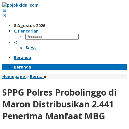
Lewati
ke
konten
8 Agustus 2026
Pencarian
RSS
Beranda
Beranda
SPPG
Homepage
»
Berita
»
Polres
Probolinggo
SPPG Polres Probolinggo di
di
Maron
Maron Distribusikan 2.441
Distribusikan
2.441
Penerima Manfaat MBG
Penerima
Manfaat
MBG