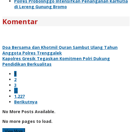
Polres Probolinggo Intensifkan Penanganan Karhutla
di Lereng Gunung Bromo
Komentar
Doa Bersama dan Khotmil Quran Sambut Ulang Tahun
Anggota Polres Trenggalek
Kapolres Gresik Tegaskan Komitmen Polri Dukung
Pendidikan Berkualitas
1
2
3
…
1,227
Berikutnya
No More Posts Available.
No more pages to load.
View More