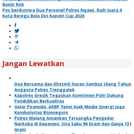
pos
Banjir Rob
Pos berikutnya
Dua Personel Polres Ngawi, Raih Juara II
Kata Beregu Bela Diri Kapolri Cup 2026
Jangan Lewatkan
Doa Bersama dan Khotmil Quran Sambut Ulang Tahun
Anggota Polres Trenggalek
Kapolres Gresik Tegaskan Komitmen Polri Dukung
Pendidikan Berkualitas
Gelar Piramida, AKBP Yenni Ajak Media Sinergi Jaga
Kondusivitas Bojonegoro
Polres Malang Amankan Tersangka Pengedar
Narkoba di Kepanjen, Sita Sabu 96 Gram dan Ganja 131
Gram