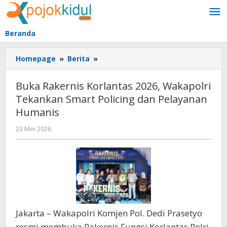
Lewati
ke
konten
Beranda
Buka
Homepage
»
Berita
»
Rakernis
Korlantas
Buka Rakernis Korlantas 2026, Wakapolri
2026,
Tekankan Smart Policing dan Pelayanan
Wakapolri
Humanis
Tekankan
Smart
oleh
23 Mei 2026
Policing
BangAdmin
dan
Pelayanan
Humanis
Jakarta – Wakapolri Komjen Pol. Dedi Prasetyo
resmi membuka Rakernis Fungsi Korlantas Polri