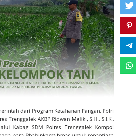
erintah dari Program Ketahanan Pangan, Polri
es Trenggalek AKBP Ridwan Maliki, S.H., S.I.K.,
elalui Kabag SDM Polres Trenggalek Kompol
kepada para Bhabinkamtibmas untuk senantiasa