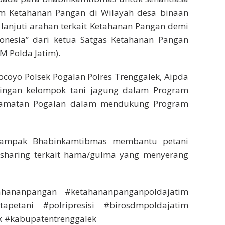
m Ketahanan Pangan di Wilayah desa binaan
anjuti arahan terkait Ketahanan Pangan demi
esia” dari ketua Satgas Ketahanan Pangan
M Polda Jatim).
coyo Polsek Pogalan Polres Trenggalek, Aipda
ingan kelompok tani jagung dalam Program
camatan Pogalan dalam mendukung Program
 tampak Bhabinkamtibmas membantu petani
sharing terkait hama/gulma yang menyerang
hananpangan #ketahananpanganpoldajatim
tapetani #polripresisi #birosdmpoldajatim
k #kabupatentrenggalek