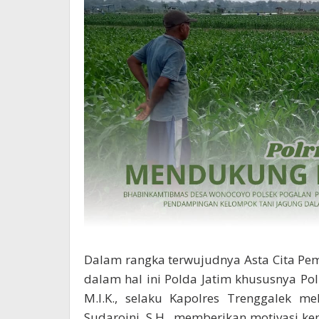
Dalam rangka terwujudnya Asta Cita Pem
dalam hal ini Polda Jatim khususnya Polr
M.I.K., selaku Kapolres Trenggalek m
Sudaroini, S.H., memberikan motivasi 