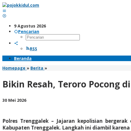
Lewati
ke
konten
9 Agustus 2026
Pencarian
RSS
Beranda
Bikin
Homepage
»
Berita
»
Resah,
Teroro
Bikin Resah, Teroro Pocong d
Pocong
di
Trenggalek
oleh
30 Mei 2026
Ternyata
BangAdmin
Hoaks
Polres Trenggalek – Jajaran kepolisian berger
Kabupaten Trenggalek. Langkah ini diambil karena