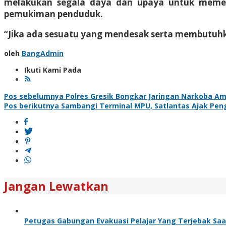
melakukan segala daya dan upaya untuk memel
pemukiman penduduk.
“Jika ada sesuatu yang mendesak serta membutuhka
oleh
BangAdmin
Ikuti Kami Pada
Navigasi
Pos sebelumnya
Polres Gresik Bongkar Jaringan Narkoba A
Pos berikutnya
Sambangi Terminal MPU, Satlantas Ajak Pen
pos
Jangan Lewatkan
Petugas Gabungan Evakuasi Pelajar Yang Terjebak Sa