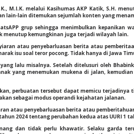
K., M.I.K. melalui Kasihumas AKP Katik, S.H. menutu
dan lain-lain ditemukan sejumlah konten yang menam
WhatsAPP grup sehingga menimbulkan kepanikan wa
 menutup kemungkinan juga terjadi wilayah lain.
yiaran atau penyebarluasan berita atau pemberit
rak isu soal teror pocong. Tidak hanya di Jawa Timur
yang lalu misalnya. Setelah ditelusuri oleh Bhabi
h anak yang menemukan mukena di jalan, kemudia
, perbuatan tersebut dapat memicu terjadinya tin
kan sebagai modus operandi kejahatan jalanan.
aran atau penyebarluasan berita atau pemberitahuan
ahun 2024 tentang perubahan kedua atas UURI 1 ta
ng dan tidak perlu khawatir. Selaku garda ter