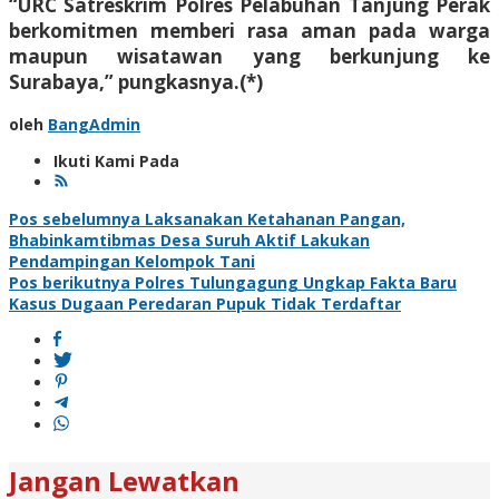
“URC Satreskrim Polres Pelabuhan Tanjung Perak
berkomitmen memberi rasa aman pada warga
maupun wisatawan yang berkunjung ke
Surabaya,” pungkasnya.(*)
oleh
BangAdmin
Ikuti Kami Pada
Navigasi
Pos sebelumnya
Laksanakan Ketahanan Pangan,
Bhabinkamtibmas Desa Suruh Aktif Lakukan
pos
Pendampingan Kelompok Tani
Pos berikutnya
Polres Tulungagung Ungkap Fakta Baru
Kasus Dugaan Peredaran Pupuk Tidak Terdaftar
Jangan Lewatkan