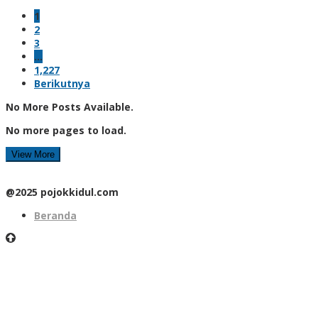
1
2
3
…
1,227
Berikutnya
No More Posts Available.
No more pages to load.
View More
@2025 pojokkidul.com
Beranda