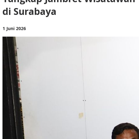
di
di Surabaya
Surabaya
oleh
1 Juni 2026
BangAdmin