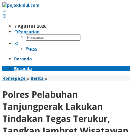
Lewati
ke
konten
7 Agustus 2026
Pencarian
RSS
Beranda
Beranda
Polres
Homepage
»
Berita
»
Pelabuhan
Tanjungperak
Polres Pelabuhan
Lakukan
Tindakan
Tanjungperak Lakukan
Tegas
Terukur,
Tindakan Tegas Terukur,
Tangkap
Jambret
Tangkap Jambret Wisatawan
Wisatawan