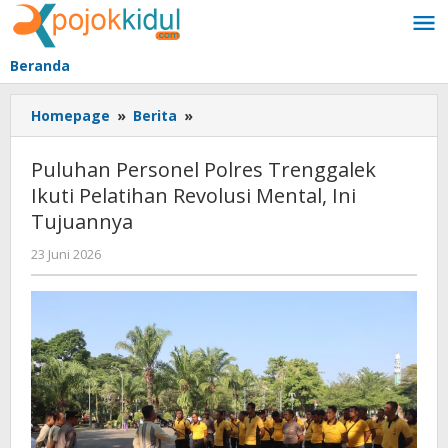
Lewati
ke
konten
Beranda
Puluhan
Homepage
»
Berita
»
Personel
Polres
Puluhan Personel Polres Trenggalek
Trenggalek
Ikuti Pelatihan Revolusi Mental, Ini
Ikuti
Tujuannya
Pelatihan
Revolusi
oleh
23 Juni 2026
Mental,
BangAdmin
Ini
Tujuannya