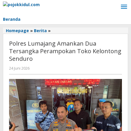
Lewati
ke
konten
Beranda
Polres
Homepage
»
Berita
»
Lumajang
Polres Lumajang Amankan Dua
Amankan
Dua
Tersangka Perampokan Toko Kelontong
Tersangka
Senduro
Perampokan
Toko
oleh
24 Juni 2026
BangAdmin
Kelontong
Senduro