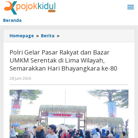
Lewati
ke
konten
Beranda
Polri
Homepage
»
Berita
»
Gelar
Pasar
Polri Gelar Pasar Rakyat dan Bazar
Rakyat
UMKM Serentak di Lima Wilayah,
dan
Semarakkan Hari Bhayangkara ke-80
Bazar
UMKM
oleh
28 Juni 2026
Serentak
BangAdmin
di
Lima
Wilayah,
Semarakkan
Hari
Bhayangkara
ke-
80