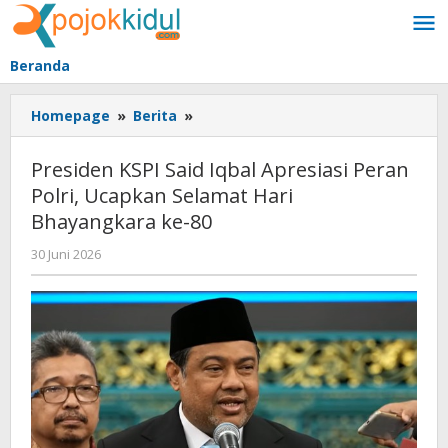
Lewati
ke
konten
Beranda
Presiden
Homepage
»
Berita
»
KSPI
Said
Presiden KSPI Said Iqbal Apresiasi Peran
Iqbal
Polri, Ucapkan Selamat Hari
Apresiasi
Bhayangkara ke-80
Peran
Polri,
oleh
30 Juni 2026
Ucapkan
BangAdmin
Selamat
Hari
Bhayangkara
ke-
80