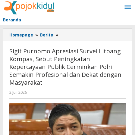
Lewati
ke
konten
Beranda
Sigit
Homepage
»
Berita
»
Purnomo
Apresiasi
Sigit Purnomo Apresiasi Survei Litbang
Survei
Kompas, Sebut Peningkatan
Litbang
Kepercayaan Publik Cerminkan Polri
Kompas,
Sebut
Semakin Profesional dan Dekat dengan
Peningkatan
Masyarakat
Kepercayaan
Publik
oleh
2 Juli 2026
BangAdmin
Cerminkan
Polri
Semakin
Profesional
dan
Dekat