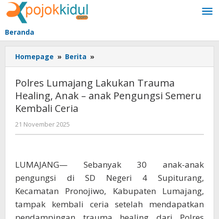
Lewati
ke
konten
Beranda
Polres
Homepage
»
Berita
»
Lumajang
Lakukan
Polres Lumajang Lakukan Trauma
Trauma
Healing, Anak – anak Pengungsi Semeru
Healing,
Kembali Ceria
Anak
-
oleh
21 November 2025
anak
BangAdmin
Pengungsi
Semeru
Kembali
LUMAJANG— Sebanyak 30 anak-anak
Ceria
pengungsi di SD Negeri 4 Supiturang,
Kecamatan Pronojiwo, Kabupaten Lumajang,
tampak kembali ceria setelah mendapatkan
pendampingan trauma healing dari Polres