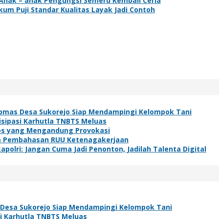
Anak – anak Pengungsi Semeru Kembali Ceria
kum Puji Standar Kualitas Layak Jadi Contoh
bmas Desa Sukorejo Siap Mendampingi Kelompok Tani
isipasi Karhutla TNBTS Meluas
os yang Mengandung Provokasi
lam Pembahasan RUU Ketenagakerjaan
polri: Jangan Cuma Jadi Penonton, Jadilah Talenta Digital
Desa Sukorejo Siap Mendampingi Kelompok Tani
si Karhutla TNBTS Meluas