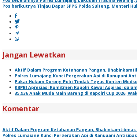
Navigasi
Pos sebelumnya
Polres Lumajang Lakukan Trauma Healing, 
Pos berikutnya
Tinjau Dapur SPPG Polda Sulteng, Menteri Hu
pos
Jangan Lewatkan
Aktif Dalam Program Ketahanan Pangan, Bhabinkamti
Polres Lumajang Kunci Pergerakan Api di Ranupani Ant
Pakar Hukum Dorong Polri Tindak Tegas Konten Meds
KBPBI Apresiasi Komitmen Kapolri Kawal Aspirasi da
35.936 Anak Muda Main Bareng di Kapolri Cup 2026, Waka
Komentar
Aktif Dalam Program Ketahanan Pangan, Bhabinkamtibmas 
Polres Lumajang Kunci Pergerakan Api di Ranupani Antisipa