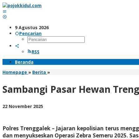
Lewati
ke
konten
9 Agustus 2026
Pencarian
RSS
Beranda
Sambangi
Homepage
»
Berita
»
Pasar
Hewan
Sambangi Pasar Hewan Trengga
Trenggalek,
Satgas
Operasi
oleh
22 November 2025
Zebra
BangAdmin
Bagikan
Pamflet
Tertib
Polres Trenggalek – Jajaran kepolisian terus mengg
Lalin
dan menyukseskan Operasi Zebra Semeru 2025. Sasa