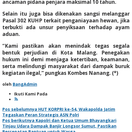
ancaman pidana penjara maksimal 10 tahun.
Selain itu juga bisa dikenakan sangsi melanggar
Pasal 302 KUHP terkait penganiayaan hewan, jika
terbukti ada unsur penyiksaan terhadap ayam
aduan.
“Kami pastikan akan menindak tegas segala
bentuk perjudian di Kota Malang. Penegakan
hukum ini demi menjaga ketertiban, keamanan,
serta melindungi masyarakat dari dampak buruk
kegiatan ilegal,” pungkas Kombes Nanang. (*)
oleh
BangAdmin
Ikuti Kami Pada
Navigasi
Pos sebelumnya
HUT KORPRI ke-54, Wakapolda Jatim
Tegaskan Peran Strategis ASN Polri
pos
Pos berikutnya
Kapolri dan Ketua Umum Bhayangkari
Tinjau Udara Dampak Banjir Longsor Sumut, Pastikan
Percepatan Bantuan untuk Warga