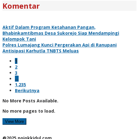
Komentar
Aktif Dalam Program Ketahanan Pangan,
Bhabinkamtibmas Desa Sukorejo Siap Mendampingi
Kelompok Tani
Polres Lumajang Kunci Pergerakan Api di Ranupani
Antisipasi Karhutla TNBTS Meluas
1
2
3
…
1,235
Berikutnya
No More Posts Available.
No more pages to load.
View More
@2025 pojokkidul.com