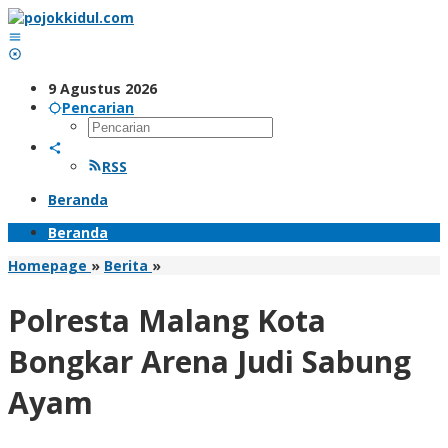
Lewati
ke
konten
9 Agustus 2026
Pencarian
RSS
Beranda
Beranda
Polresta
Homepage
»
Berita
»
Malang
Kota
Polresta Malang Kota
Bongkar
Arena
Bongkar Arena Judi Sabung
Judi
Sabung
Ayam
Ayam