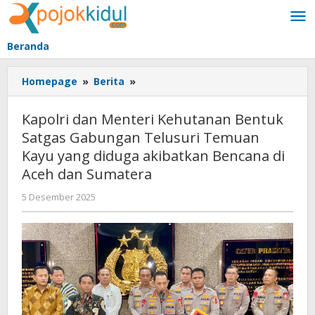
Lewati
ke
konten
Beranda
Kapolri
Homepage
»
Berita
»
dan
Menteri
Kapolri dan Menteri Kehutanan Bentuk
Kehutanan
Satgas Gabungan Telusuri Temuan
Bentuk
Kayu yang diduga akibatkan Bencana di
Satgas
Gabungan
Aceh dan Sumatera
Telusuri
oleh
5 Desember 2025
Temuan
BangAdmin
Kayu
yang
diduga
akibatkan
Bencana
di
Aceh