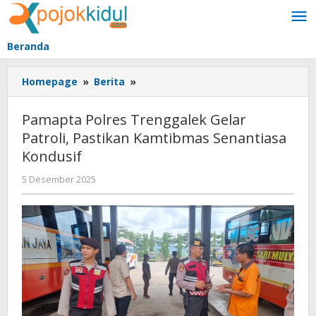
Lewati
ke
konten
Beranda
Pamapta
Homepage
»
Berita
»
Polres
Trenggalek
Pamapta Polres Trenggalek Gelar
Gelar
Patroli, Pastikan Kamtibmas Senantiasa
Patroli,
Kondusif
Pastikan
Kamtibmas
oleh
5 Desember 2025
Senantiasa
BangAdmin
Kondusif